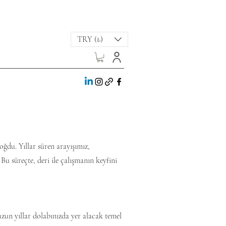
TRY (₺)
oğdu. Yıllar süren arayışımız,
u süreçte, deri ile çalışmanın keyfini
uzun yıllar dolabınızda yer alacak temel