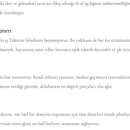
i deri ve geleneksel saraciye dikiş tekniği ile el işçiliğinin mükemmelliği
e üretilmiştir.
llanım
vaş Tüketim’ felsefesini benimsiyoruz. Bu yaklaşım ile her bir ürünümüzü
lmesiyle, hayatınıza uzun yıllar boyunca eşlik edecek dayanıklı ve şık ür
gücüne inanıyoruz. Kendi stilinizi yansıtan, modası geçmeyen tasarımlarımı
litenin verdiği güvenle, dolabınızın en değerli parçaları olacağız.
itibaren, size özel bir deneyim yaşamanız için tüm detayları özenle planlı
rinize vereceğiniz en özel hediyeyi sunmanızı sağlıyoruz.