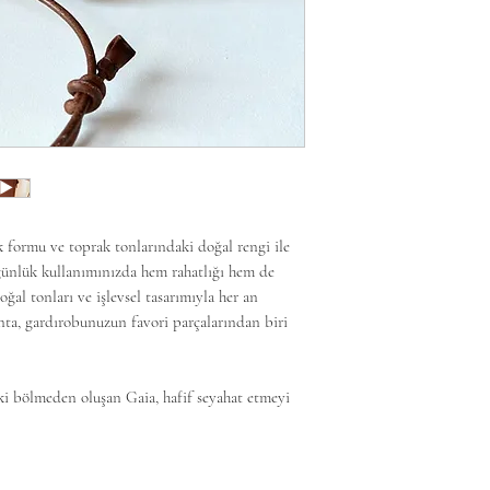
işleminizden memnu
El yapımı her ürün 
memnuniyetle kabul
zanaatkarının izleri
Daha fazla bilgi iç
görselden küçük fark
ziyaret edebilirsiniz
Tüm ürünlerimiz he
Görsellerde buluna
amaçlı olup, sipariş
Tüm ürünlerimiz Mim
k formu ve toprak tonlarındaki doğal rengi ile
k günlük kullanımınızda hem rahatlığı hem de
ğal tonları ve işlevsel tasarımıyla her an
nta, gardırobunuzun favori parçalarından biri
ki bölmeden oluşan Gaia, hafif seyahat etmeyi