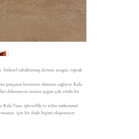
işleminizden memnu
görselden küçük fark
memnuniyetle kabul
Tüm ürünlerimiz he
Daha fazla bilgi iç
Görsellerde buluna
ziyaret edebilirsiniz
olup, siparişe dahil 
Tüm ürünlerimiz Mim
 bitkisel tabaklanmış derinin zengin, toprak
her parçanın benzersiz olmasını sağlıyor. Kula
 her dekorasyon tarzına uygun çok yönlü bir
yle Kula Vazo, işlevsellik ve stilin mükemmel
yonunuz için bir ifade biçimi oluşturuyor.