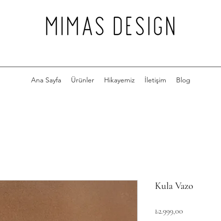
Ana Sayfa
Ürünler
Hikayemiz
İletişim
Blog
Kula Vazo
Fiyat
₺2.999,00